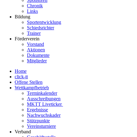
Sponsoren
Chronik
Links
Bildung
Sportentwicklung
Schiedsrichter
Trainer
Förderverein
Vorstand
Aktionen
Dokumente
Mitglieder
Home
click-tt
Offene Stellen
Wettkampfbetrieb
Terminkalender
Ausschreibungen
MKTT Liveticker
Ergebnisse
Nachwuchskader
Stützpunkte
Vereinsturniere
Verband