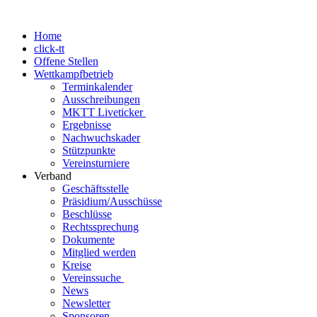
Home
click-tt
Offene Stellen
Wettkampfbetrieb
Terminkalender
Ausschreibungen
MKTT Liveticker
Ergebnisse
Nachwuchskader
Stützpunkte
Vereinsturniere
Verband
Geschäftsstelle
Präsidium/Ausschüsse
Beschlüsse
Rechtssprechung
Dokumente
Mitglied werden
Kreise
Vereinssuche
News
Newsletter
Sponsoren