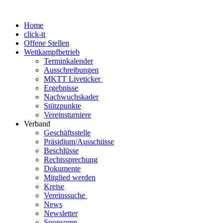
Home
click-tt
Offene Stellen
Wettkampfbetrieb
Terminkalender
Ausschreibungen
MKTT Liveticker
Ergebnisse
Nachwuchskader
Stützpunkte
Vereinsturniere
Verband
Geschäftsstelle
Präsidium/Ausschüsse
Beschlüsse
Rechtssprechung
Dokumente
Mitglied werden
Kreise
Vereinssuche
News
Newsletter
Sponsoren