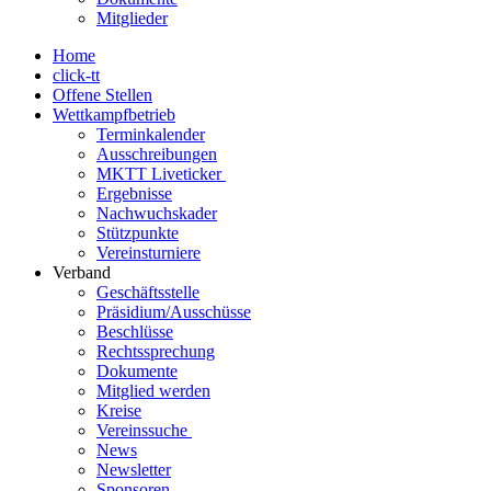
Mitglieder
Home
click-tt
Offene Stellen
Wettkampfbetrieb
Terminkalender
Ausschreibungen
MKTT Liveticker
Ergebnisse
Nachwuchskader
Stützpunkte
Vereinsturniere
Verband
Geschäftsstelle
Präsidium/Ausschüsse
Beschlüsse
Rechtssprechung
Dokumente
Mitglied werden
Kreise
Vereinssuche
News
Newsletter
Sponsoren