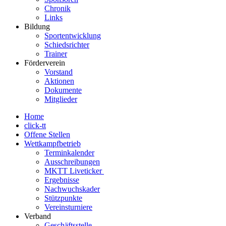
Chronik
Links
Bildung
Sportentwicklung
Schiedsrichter
Trainer
Förderverein
Vorstand
Aktionen
Dokumente
Mitglieder
Home
click-tt
Offene Stellen
Wettkampfbetrieb
Terminkalender
Ausschreibungen
MKTT Liveticker
Ergebnisse
Nachwuchskader
Stützpunkte
Vereinsturniere
Verband
Geschäftsstelle