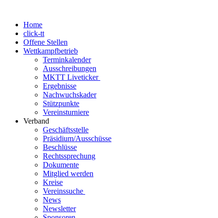
Home
click-tt
Offene Stellen
Wettkampfbetrieb
Terminkalender
Ausschreibungen
MKTT Liveticker
Ergebnisse
Nachwuchskader
Stützpunkte
Vereinsturniere
Verband
Geschäftsstelle
Präsidium/Ausschüsse
Beschlüsse
Rechtssprechung
Dokumente
Mitglied werden
Kreise
Vereinssuche
News
Newsletter
Sponsoren