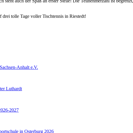
ch steht auch der Spaß an erster Stelle! Die Teilnehmerzahl ist begren
 drei tolle Tage voller Tischtennis in Riestedt!
 Sachsen-Anhalt e.V.
ter Luthardt
 2026-2027
portschule in Osterburg 2026