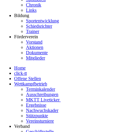
Chronik
Links
Bildung
Sportentwicklung
Schiedsrichter
Trainer
Förderverein
Vorstand
Aktionen
Dokumente
Mitglieder
Home
click-tt
Offene Stellen
Wettkampfbetrieb
Terminkalender
Ausschreibungen
MKTT Liveticker
Ergebnisse
Nachwuchskader
Stützpunkte
Vereinsturniere
Verband
Geschäftsstelle