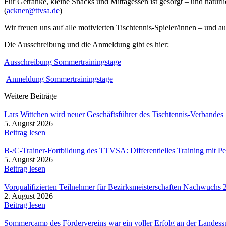
Für Getränke, kleine Snacks und Mittagessen ist gesorgt – und natürli
(
ackner@ttvsa.de
)
Wir freuen uns auf alle motivierten Tischtennis-Spieler/innen – und auf
Die Ausschreibung und die Anmeldung gibt es hier:
Ausschreibung Sommertrainingstage
Anmeldung Sommertrainingstage
Weitere Beiträge
Lars Wittchen wird neuer Geschäftsführer des Tischtennis-Verbandes
5. August 2026
Beitrag lesen
B-/C-Trainer-Fortbildung des TTVSA: Differentielles Training mit Pe
5. August 2026
Beitrag lesen
Vorqualifizierten Teilnehmer für Bezirksmeisterschaften Nachwuchs
2. August 2026
Beitrag lesen
Sommercamp des Fördervereins war ein voller Erfolg an der Landess