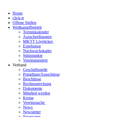
Home
click-tt
Offene Stellen
Wettkampfbetrieb
Terminkalender
Ausschreibungen
MKTT Liveticker
Ergebnisse
Nachwuchskader
Stützpunkte
Vereinsturniere
Verband
Geschäftsstelle
Präsidium/Ausschüsse
Beschlüsse
Rechtssprechung
Dokumente
Mitglied werden
Kreise
Vereinssuche
News
Newsletter
Sponsoren