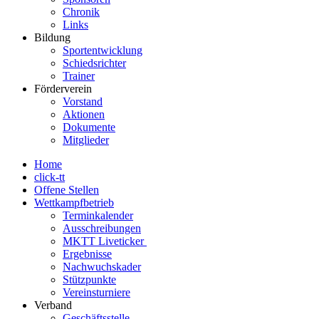
Chronik
Links
Bildung
Sportentwicklung
Schiedsrichter
Trainer
Förderverein
Vorstand
Aktionen
Dokumente
Mitglieder
Home
click-tt
Offene Stellen
Wettkampfbetrieb
Terminkalender
Ausschreibungen
MKTT Liveticker
Ergebnisse
Nachwuchskader
Stützpunkte
Vereinsturniere
Verband
Geschäftsstelle