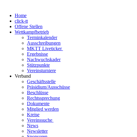
Home
click-tt
Offene Stellen
Wettkampfbetrieb
Terminkalender
Ausschreibungen
MKTT Liveticker
Ergebnisse
Nachwuchskader
Stützpunkte
Vereinsturniere
Verband
Geschäftsstelle
Präsidium/Ausschüsse
Beschlüsse
Rechtssprechung
Dokumente
Mitglied werden
Kreise
Vereinssuche
News
Newsletter
Sponsoren