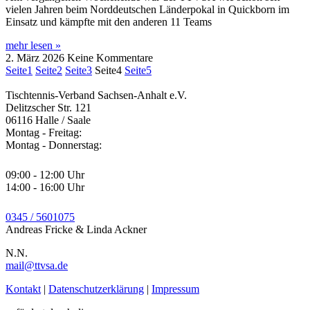
vielen Jahren beim Norddeutschen Länderpokal in Quickborn im
Einsatz und kämpfte mit den anderen 11 Teams
mehr lesen »
2. März 2026
Keine Kommentare
Seite
1
Seite
2
Seite
3
Seite
4
Seite
5
Tischtennis-Verband Sachsen-Anhalt e.V.
Delitzscher Str. 121
06116 Halle / Saale
Montag - Freitag
:
Montag - Donnerstag
:
09:00 - 12:00 Uhr
14:00 - 16:00 Uhr
0345 / 5601075
Andreas Fricke & Linda Ackner
N.N.
mail@ttvsa.de
Kontakt
|
Datenschutzerklärung
|
Impressum